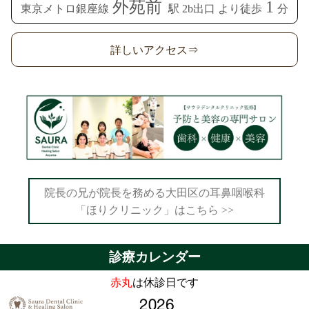
外苑前
1
東京メトロ銀座線
駅 2b出口 より徒歩
分
詳しいアクセス⇒
院長の兄が院長を務める大田区の耳鼻咽喉科
「ほりクリニック」はこちら >>
診療カレンダー
赤丸
は休診日です