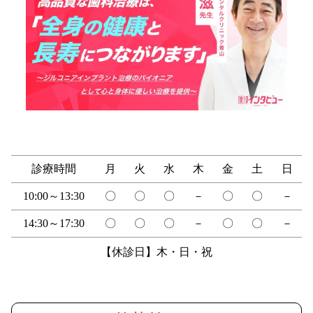
診療時間
月
火
水
木
金
土
日
10:00～13:30
〇
〇
〇
－
〇
〇
－
14:30～17:30
〇
〇
〇
－
〇
〇
－
【休診日】木・日・祝