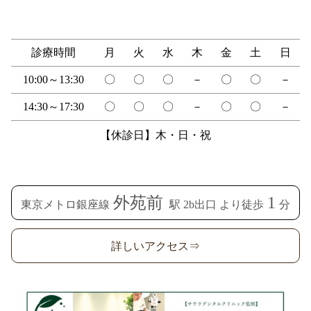
診療時間
月
火
水
木
金
土
日
10:00～13:30
〇
〇
〇
－
〇
〇
－
14:30～17:30
〇
〇
〇
－
〇
〇
－
【休診日】木・日・祝
外苑前
1
東京メトロ銀座線
駅 2b出口 より徒歩
分
詳しいアクセス⇒